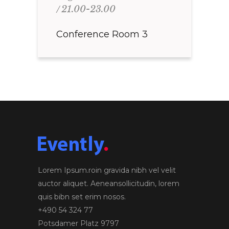
21.00-23.00
Conference Room 3
Lorem Ipsum.roin gravida nibh vel velit
auctor aliquet. Aeneansollicitudin, lorem
quis bibn set erim nosos.
+490 54 324 77
Potsdamer Platz 9797