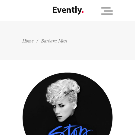
Home
/
Barbara Moss