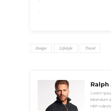
situs togel
slot gacor
Design
Lifestyle
Travel
Ralph
Lorem Ipsun 
bibendum auc
nibh vulput