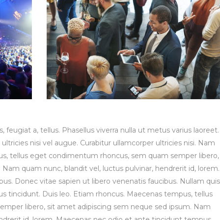
, feugiat a, tellus. Phasellus viverra nulla ut metus varius laoreet.
tricies nisi vel augue. Curabitur ullamcorper ultricies nisi. Nam
us, tellus eget condimentum rhoncus, sem quam semper libero,
Nam quam nunc, blandit vel, luctus pulvinar, hendrerit id, lorem.
s. Donec vitae sapien ut libero venenatis faucibus. Nullam quis
bus tincidunt. Duis leo. Etiam rhoncus. Maecenas tempus, tellus
per libero, sit amet adipiscing sem neque sed ipsum. Nam
endrerit id, lorem. Maecenas nec odio et ante tincidunt tempus.