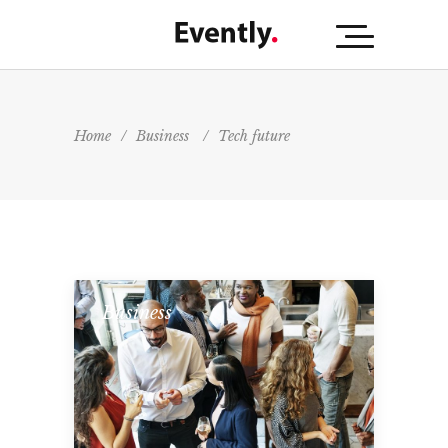
Home
/
Business
/
Tech future
Business