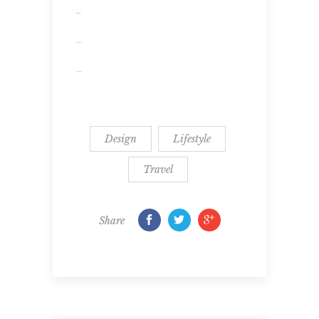
situs togel
slot gacor
jacktoto
Design
Lifestyle
Travel
Share