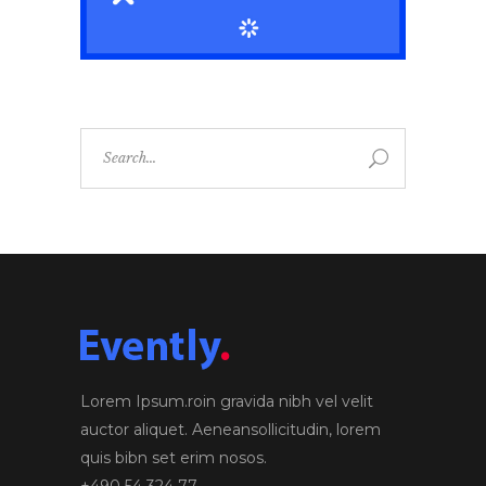
Search
for:
Lorem Ipsum.roin gravida nibh vel velit
auctor aliquet. Aeneansollicitudin, lorem
quis bibn set erim nosos.
+490 54 324 77