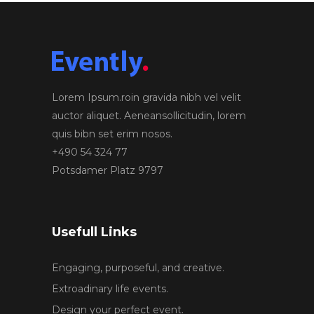
Lorem Ipsum.roin gravida nibh vel velit
auctor aliquet. Aeneansollicitudin, lorem
quis bibn set erim nosos.
+490 54 324 77
Potsdamer Platz 9797
Usefull Links
Engaging, purposeful, and creative.
Extroadinary life events.
Design your perfect event.