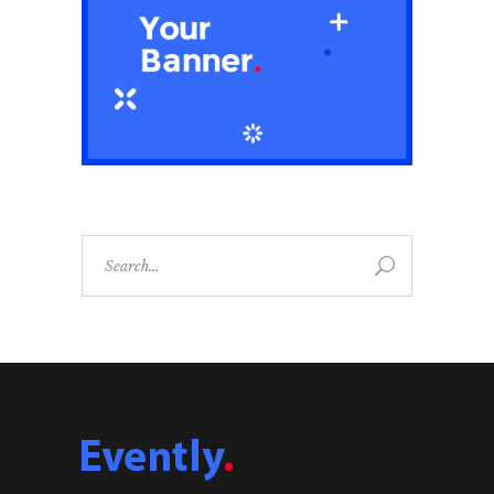
Search
for: