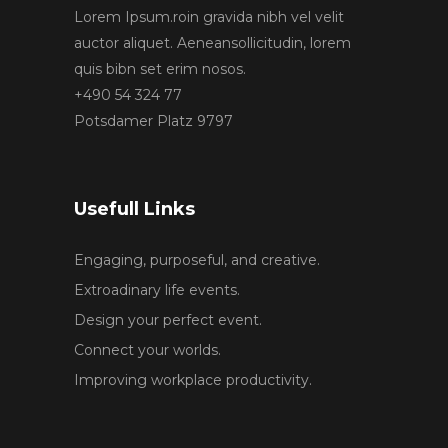
Lorem Ipsum.roin gravida nibh vel velit
auctor aliquet. Aeneansollicitudin, lorem
quis bibn set erim nosos.
+490 54 324 77
Potsdamer Platz 9797
Usefull Links
Engaging, purposeful, and creative.
Extroadinary life events.
Design your perfect event.
Connect your worlds.
Improving workplace productivity.