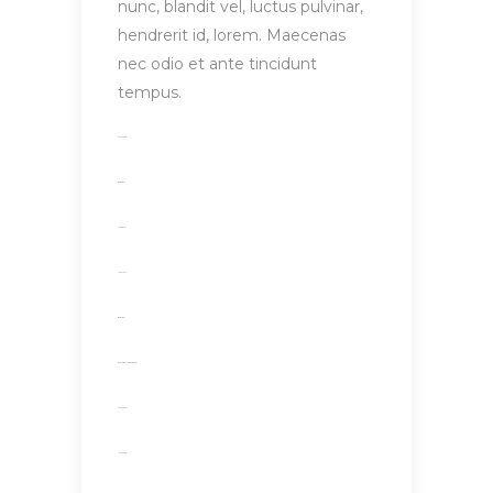
nunc, blandit vel, luctus pulvinar,
hendrerit id, lorem. Maecenas
nec odio et ante tincidunt
tempus.
toto togel
situs togel
link gacor
jacktoto
situs togel
myhouseoffurniture.com
toto togel
toto togel