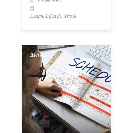
0 Comments
,
,
Design
Lifestyle
Travel
Metro