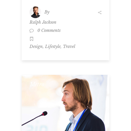
By
Ralph Jackson
0 Comments
,
,
Design
Lifestyle
Travel
Metro