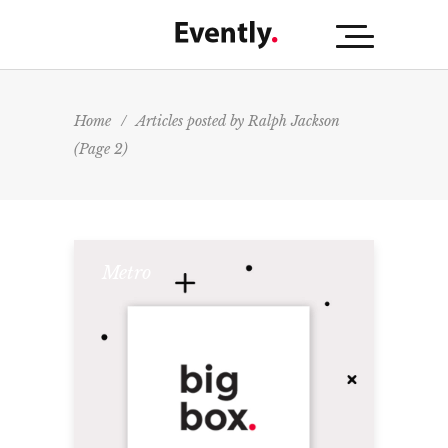
Home
/
Articles posted by Ralph Jackson
(Page 2)
Metro