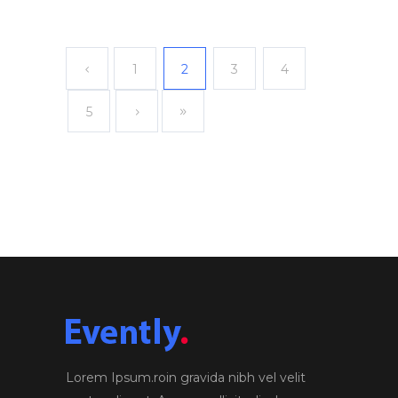
1
2
3
4
5
Lorem Ipsum.roin gravida nibh vel velit