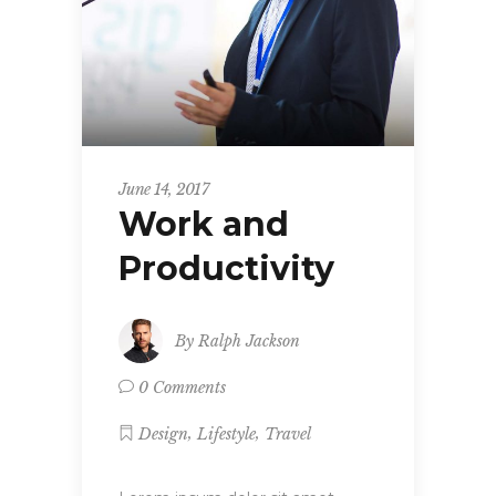
June 14, 2017
Work and
Productivity
By
Ralph Jackson
0 Comments
,
,
Design
Lifestyle
Travel