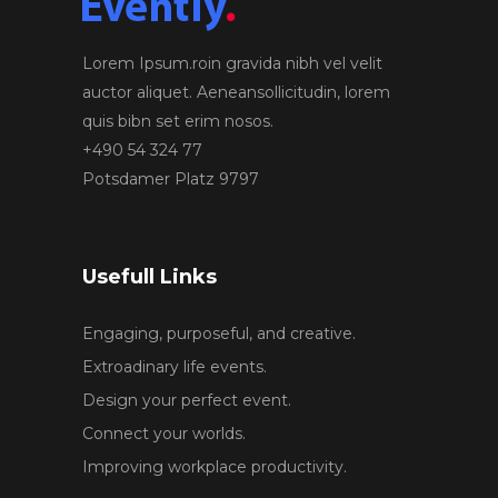
Lorem Ipsum.roin gravida nibh vel velit
auctor aliquet. Aeneansollicitudin, lorem
quis bibn set erim nosos.
+490 54 324 77
Potsdamer Platz 9797
Usefull Links
Engaging, purposeful, and creative.
Extroadinary life events.
Design your perfect event.
Connect your worlds.
Improving workplace productivity.