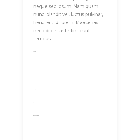
neque sed ipsum. Nam quam
nunc, blandit vel, luctus pulvinar,
hendrerit id, lorem. Maecenas
nec odio et ante tincidunt
tempus.
toto togel
situs togel
link gacor
jacktoto
situs togel
myhouseoffurniture.com
toto togel