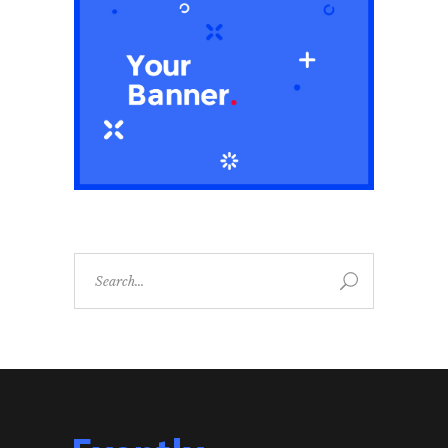
Search
for: