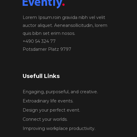
Lorem Ipsum.roin gravida nibh vel velit
auctor aliquet. Aeneansollicitudin, lorem
quis bibn set erim nosos.
+490 54 324 77
Potsdamer Platz 9797
Usefull Links
Engaging, purposeful, and creative.
Extroadinary life events.
Design your perfect event.
Connect your worlds.
Improving workplace productivity.