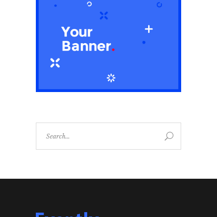
Search
for: