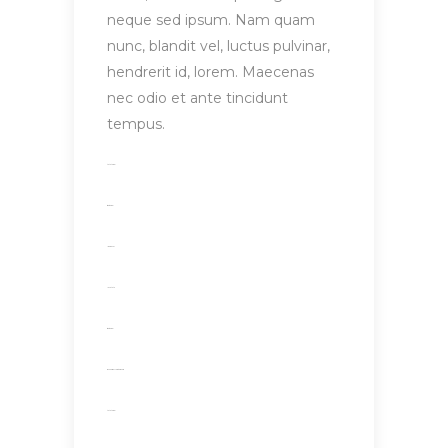
neque sed ipsum. Nam quam
nunc, blandit vel, luctus pulvinar,
hendrerit id, lorem. Maecenas
nec odio et ante tincidunt
tempus.
toto togel
situs togel
link gacor
jacktoto
situs togel
myhouseoffurniture.com
toto togel