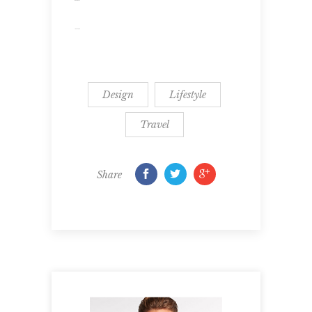
slot gacor
jacktoto
Design
Lifestyle
Travel
Share