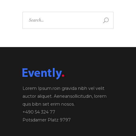
Search
for:
Lorem Ipsum.roin gravida nibh vel velit
auctor aliquet. Aeneansollicitudin, lorem
quis bibn set erim nosos.
+490 54 324 77
Potsdamer Platz 9797