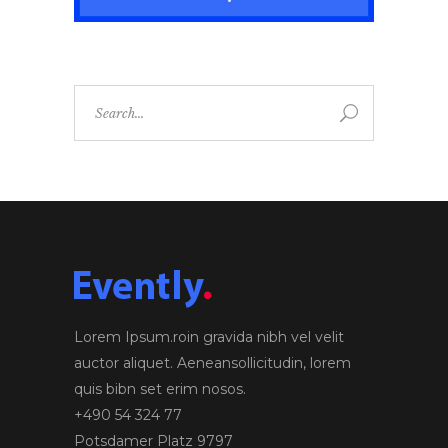
Search
for:
Lorem Ipsum.roin gravida nibh vel velit
auctor aliquet. Aeneansollicitudin, lorem
quis bibn set erim nosos.
+490 54 324 77
Potsdamer Platz 9797