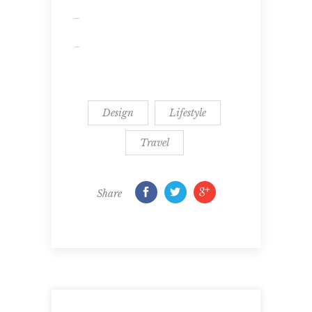
situs togel
slot gacor
Design
Lifestyle
Travel
Share