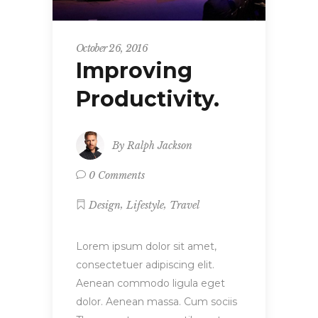
October 26, 2016
Improving
Productivity.
By
Ralph Jackson
0 Comments
,
,
Design
Lifestyle
Travel
Lorem ipsum dolor sit amet,
consectetuer adipiscing elit.
Aenean commodo ligula eget
dolor. Aenean massa. Cum sociis