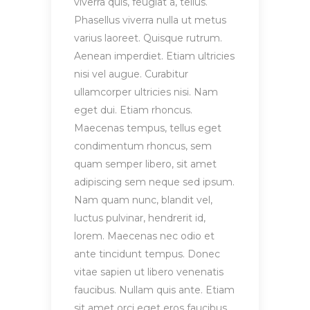
viverra quis, feugiat a, tellus.
Phasellus viverra nulla ut metus
varius laoreet. Quisque rutrum.
Aenean imperdiet. Etiam ultricies
nisi vel augue. Curabitur
ullamcorper ultricies nisi. Nam
eget dui. Etiam rhoncus.
Maecenas tempus, tellus eget
condimentum rhoncus, sem
quam semper libero, sit amet
adipiscing sem neque sed ipsum.
Nam quam nunc, blandit vel,
luctus pulvinar, hendrerit id,
lorem. Maecenas nec odio et
ante tincidunt tempus. Donec
vitae sapien ut libero venenatis
faucibus. Nullam quis ante. Etiam
sit amet orci eget eros faucibus