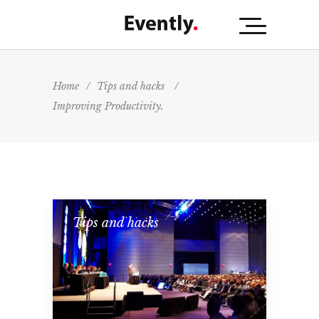
Home
/
Tips and hacks
/
Improving Productivity.
Tips and hacks