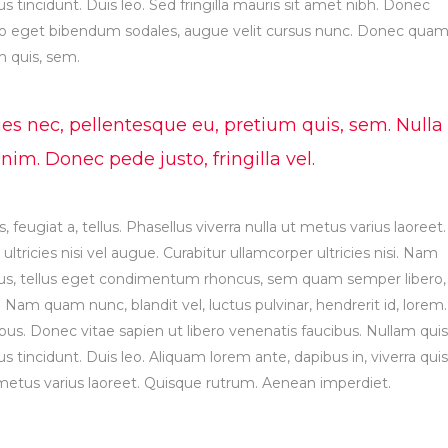
s tincidunt. Duis leo. Sed fringilla mauris sit amet nibh. Donec
leo eget bibendum sodales, augue velit cursus nunc. Donec qua
um quis, sem.
ies nec, pellentesque eu, pretium quis, sem. Nulla
m. Donec pede justo, fringilla vel.
, feugiat a, tellus. Phasellus viverra nulla ut metus varius laoreet.
tricies nisi vel augue. Curabitur ullamcorper ultricies nisi. Nam
us, tellus eget condimentum rhoncus, sem quam semper libero,
Nam quam nunc, blandit vel, luctus pulvinar, hendrerit id, lorem.
s. Donec vitae sapien ut libero venenatis faucibus. Nullam quis
s tincidunt. Duis leo. Aliquam lorem ante, dapibus in, viverra quis
ut metus varius laoreet. Quisque rutrum. Aenean imperdiet.