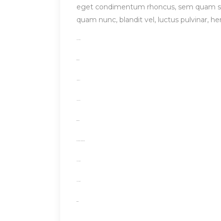
eget condimentum rhoncus, sem quam sem
quam nunc, blandit vel, luctus pulvinar, h
toto togel
situs togel
link gacor
jacktoto
situs togel
myhouseoffurniture.com
toto togel
toto togel
situs slot