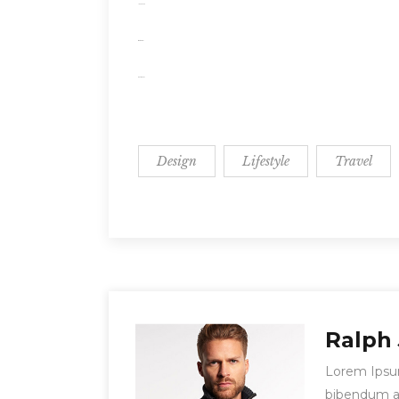
jacktoto
situs togel
slot gacor
Design
Lifestyle
Travel
Ralph
Lorem Ipsun 
bibendum auc