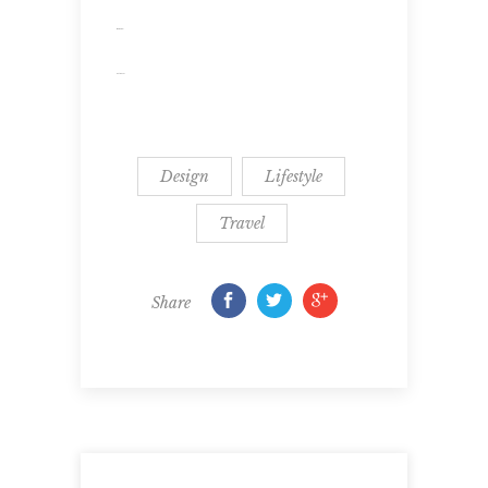
situs togel
slot gacor
Design
Lifestyle
Travel
Share