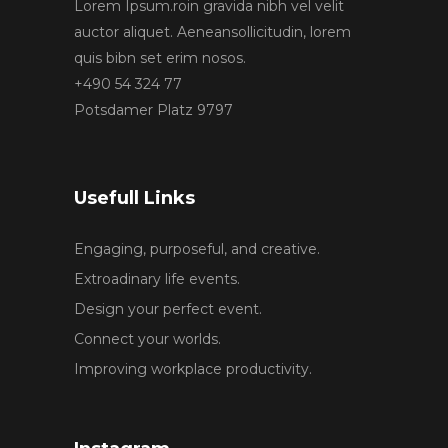
Lorem Ipsum.roin gravida nibh vel velit
auctor aliquet. Aeneansollicitudin, lorem
quis bibn set erim nosos.
+490 54 324 77
Potsdamer Platz 9797
Usefull Links
Engaging, purposeful, and creative.
Extroadinary life events.
Design your perfect event.
Connect your worlds.
Improving workplace productivity.