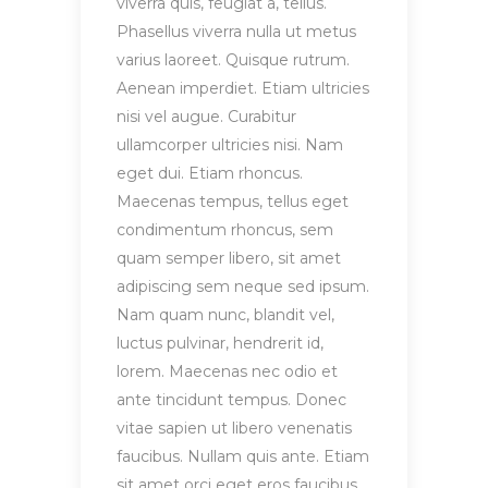
viverra quis, feugiat a, tellus.
Phasellus viverra nulla ut metus
varius laoreet. Quisque rutrum.
Aenean imperdiet. Etiam ultricies
nisi vel augue. Curabitur
ullamcorper ultricies nisi. Nam
eget dui. Etiam rhoncus.
Maecenas tempus, tellus eget
condimentum rhoncus, sem
quam semper libero, sit amet
adipiscing sem neque sed ipsum.
Nam quam nunc, blandit vel,
luctus pulvinar, hendrerit id,
lorem. Maecenas nec odio et
ante tincidunt tempus. Donec
vitae sapien ut libero venenatis
faucibus. Nullam quis ante. Etiam
sit amet orci eget eros faucibus