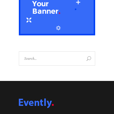
Search
for: