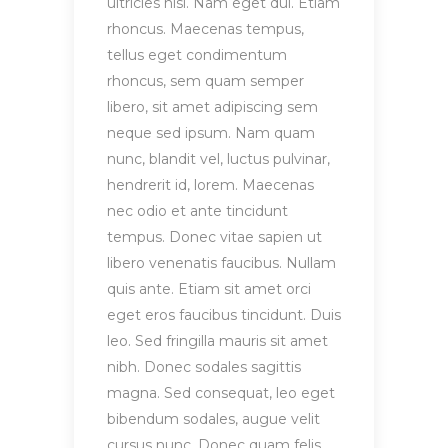
ultricies nisi. Nam eget dui. Etiam
rhoncus. Maecenas tempus,
tellus eget condimentum
rhoncus, sem quam semper
libero, sit amet adipiscing sem
neque sed ipsum. Nam quam
nunc, blandit vel, luctus pulvinar,
hendrerit id, lorem. Maecenas
nec odio et ante tincidunt
tempus. Donec vitae sapien ut
libero venenatis faucibus. Nullam
quis ante. Etiam sit amet orci
eget eros faucibus tincidunt. Duis
leo. Sed fringilla mauris sit amet
nibh. Donec sodales sagittis
magna. Sed consequat, leo eget
bibendum sodales, augue velit
cursus nunc. Donec quam felis,