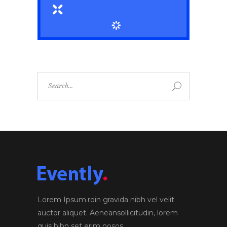
Search
for:
Lorem Ipsum.roin gravida nibh vel velit
auctor aliquet. Aeneansollicitudin, lorem
quis bibn set erim nosos.