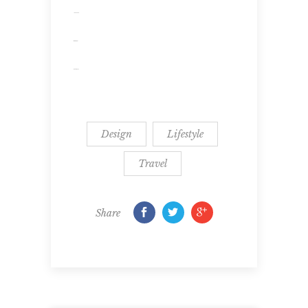
jacktoto
situs togel
slot gacor
Design
Lifestyle
Travel
Share